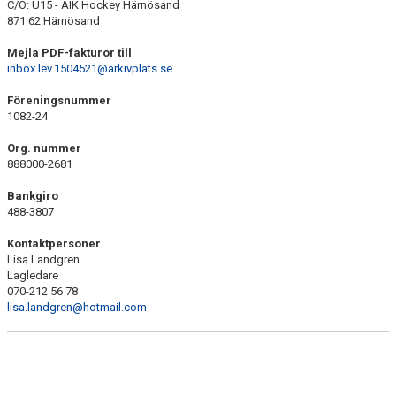
C/O: U15 - AIK Hockey Härnösand
871 62 Härnösand
Mejla PDF-fakturor till
inbox.lev.1504521@arkivplats.se
Föreningsnummer
1082-24
Org. nummer
888000-2681
Bankgiro
488-3807
Kontaktpersoner
Lisa Landgren
Lagledare
070-212 56 78
lisa.landgren@hotmail.com