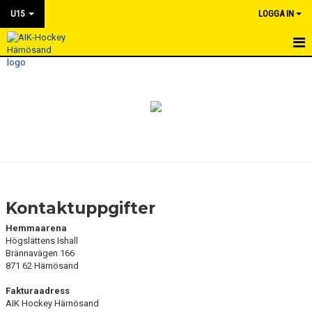
U15
LOGGA IN
HEM
NYHETER
KALENDER
MATCHER
TRUPPEN
Kontaktuppgifter
BILDGALLERI
Hemmaarena
Högslättens Ishall
DOKUMENT
Brännavägen 166
871 62 Härnösand
KONTAKT
Fakturaadress
AIK Hockey Härnösand